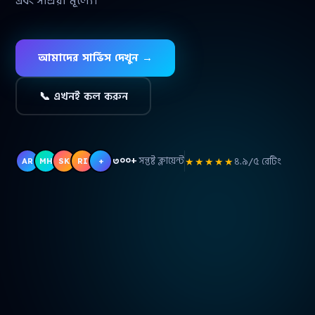
এবং সাশ্রয়ী মূল্যে।
আমাদের সার্ভিস দেখুন →
📞 এখনই কল করুন
৩০০+
সন্তুষ্ট ক্লায়েন্ট
★★★★★
৪.৯/৫ রেটিং
AR
MH
SK
RI
+